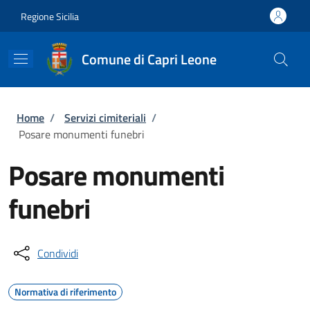
Salta al contenuto principale
Skip to footer content
Regione Sicilia
Comune di Capri Leone
Briciole di pane
Home
/
Servizi cimiteriali
/
Posare monumenti funebri
Posare monumenti
funebri
Condividi
Normativa di riferimento