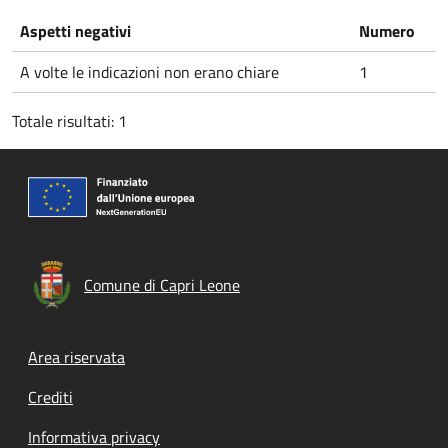
Aspetti negativi
Numero
A volte le indicazioni non erano chiare
1
Totale risultati: 1
Comune di Capri Leone
Footer menu
Area riservata
Crediti
Informativa privacy