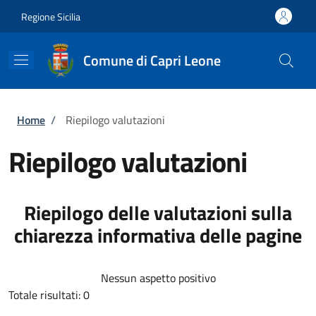
Salta al contenuto principale
Skip to footer content
Regione Sicilia
Comune di Capri Leone
Briciole di pane
Home
/
Riepilogo valutazioni
Riepilogo valutazioni
Riepilogo delle valutazioni sulla
chiarezza informativa delle pagine
Nessun aspetto positivo
Totale risultati: 0