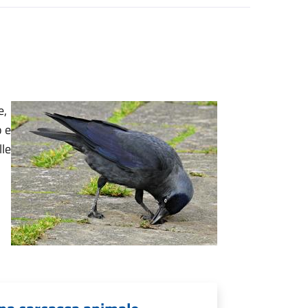
e,
o e
lle