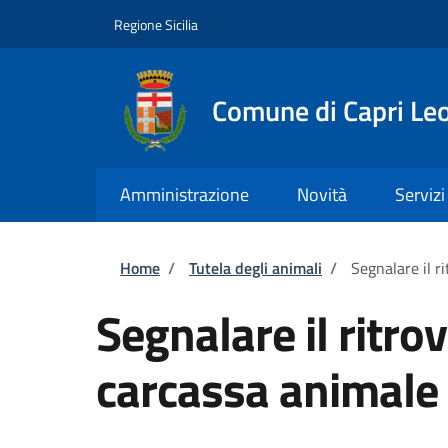
Salta al contenuto principale
Skip to footer content
Regione Sicilia
Comune di Capri Le
Amministrazione
Novità
Servizi
Briciole di pane
Home
/
Tutela degli animali
/
Segnalare il 
Segnalare il ritr
carcassa animale