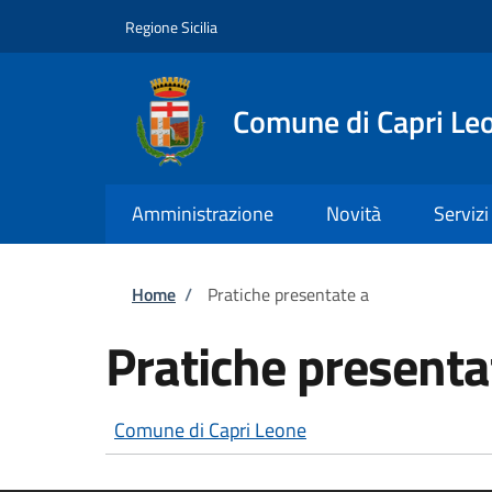
Salta al contenuto principale
Skip to footer content
Regione Sicilia
Comune di Capri Le
Amministrazione
Novità
Servizi
Briciole di pane
Home
/
Pratiche presentate a
Pratiche presenta
Comune di Capri Leone