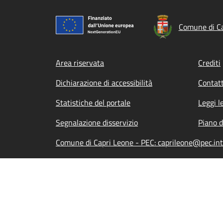
Comune di Ca
Footer menu
Area riservata
Crediti
Dichiarazione di accessibilità
Contatt
Statistiche del portale
Leggi l
Segnalazione disservizio
Piano d
Comune di Capri Leone - PEC: caprileone@pec.int