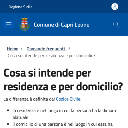
Salta al contenuto principale
Skip to footer content
Regione Sicilia
Comune di Capri Leone
Briciole di pane
Home
/
Domande frequenti
/
Cosa si intende per residenza e per domicilio?
Cosa si intende per
residenza e per domicilio?
La differenza è definita dal
Codice Civile
:
la residenza è nel luogo in cui la persona ha la dimora
abituale
il domicilio di una persona è nel luogo in cui essa ha