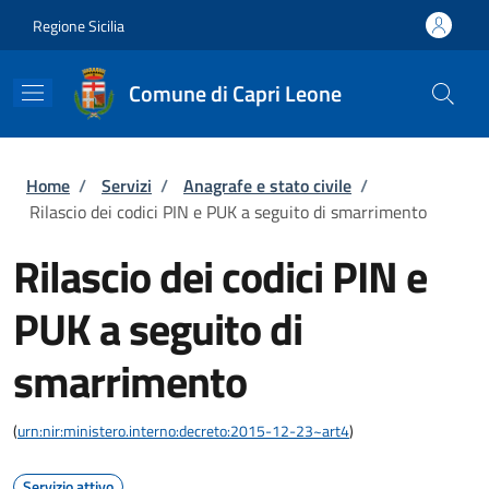
Salta al contenuto principale
Skip to footer content
Regione Sicilia
Comune di Capri Leone
Briciole di pane
Home
/
Servizi
/
Anagrafe e stato civile
/
Rilascio dei codici PIN e PUK a seguito di smarrimento
Rilascio dei codici PIN e
PUK a seguito di
smarrimento
(
urn:nir:ministero.interno:decreto:2015-12-23~art4
)
Servizio attivo