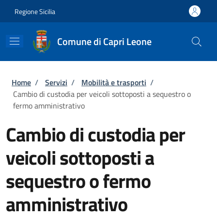
Salta al contenuto principale
Skip to footer content
Regione Sicilia
Comune di Capri Leone
Briciole di pane
Home
/
Servizi
/
Mobilità e trasporti
/
Cambio di custodia per veicoli sottoposti a sequestro o
fermo amministrativo
Cambio di custodia per
veicoli sottoposti a
sequestro o fermo
amministrativo