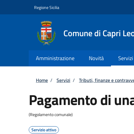
Salta al contenuto principale
Skip to footer content
Regione Sicilia
Comune di Capri Le
Amministrazione
Novità
Servizi
Briciole di pane
Home
/
Servizi
/
Tributi, finanze e contravv
Pagamento di una
(Regolamento comunale)
Servizio attivo